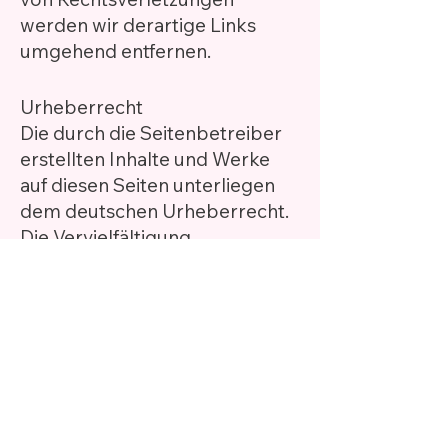
werden wir derartige Links
umgehend entfernen.
Urheberrecht
Die durch die Seitenbetreiber
erstellten Inhalte und Werke
auf diesen Seiten unterliegen
dem deutschen Urheberrecht.
Die Vervielfältigung,
Bearbeitung, Verbreitung und
jede Art der Verwertung
außerhalb der Grenzen des
Urheberrechtes bedürfen der
schriftlichen Zustimmung des
jeweiligen Autors bzw.
Erstellers. Downloads und
Kopien dieser Seite sind nur für